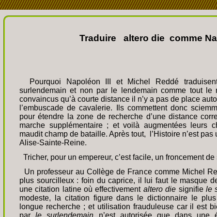
Traduire altero die comme Na
Pourquoi Napoléon III et Michel Reddé traduisent
surlendemain et non par le lendemain comme tout le
convaincus qu’à courte distance il n’y a pas de place auto
l’embuscade de cavalerie. Ils commettent donc sciemm
pour étendre la zone de recherche d’une distance cor
marche supplémentaire ; et voilà augmentées leurs c
maudit champ de bataille. Après tout, l’Histoire n’est pas
Alise-
Sainte-
Reine.
Tricher, pour un empereur, c’est facile, un froncement de so
Un professeur au Collège de France comme Michel Red
plus sourcilleux : foin du caprice, il lui faut le masque de
une citation latine où effectivement
altero die
signifie
le
modeste, la citation figure dans le dictionnaire le plus
longue recherche ; et utilisation frauduleuse car il est b
par
le surlendemain
n’est autorisée que dans une é