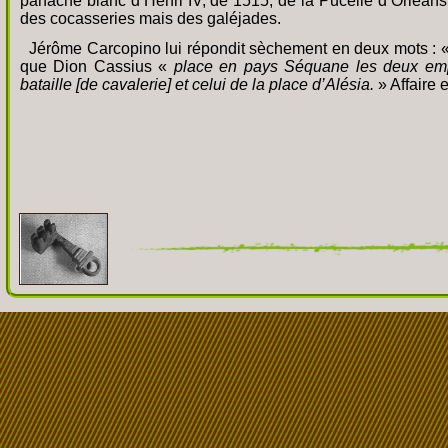
panache blanc d’Henri IV, de 1515, de la Pucelle d’Orléan
des cocasseries mais des galéjades.
Jérôme Carcopino lui répondit sèchement en deux mots : 
que Dion Cassius «
place en pays Séquane les deux empl
bataille [de cavalerie] et celui de la place d’Alésia.
» Affaire 