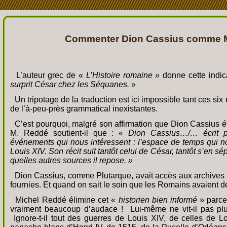
Commenter Dion Cassius comme 
L’auteur grec de «
L’Histoire romaine »
donne cette indic
surprit César chez les Séquanes.
»
Un tripotage de la traduction est ici impossible tant ces six 
de l’à-
peu-
près grammatical inexistantes.
C’est pourquoi, malgré son affirmation que Dion Cassius é
M. Reddé soutient-
il que : «
Dion Cassius…/… écrit pr
événements qui nous intéressent : l’espace de temps qui n
Louis XIV. Son récit suit tantôt celui de César, tantôt s’en 
quelles autres sources il repose. »
Dion Cassius, comme Plutarque, avait accès aux archives de
fournies. Et quand on sait le soin que les Romains avaient 
Michel Reddé élimine cet «
historien bien informé
» parce 
vraiment beaucoup d’audace ! Lui-
même ne vit-
il pas p
Ignore-
t-
il tout des guerres de Louis XIV, de celles de Lo